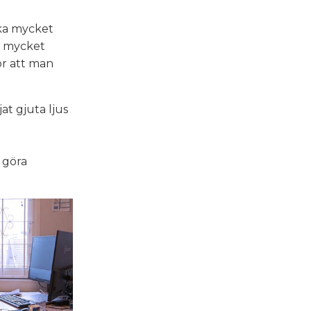
lika mycket
a mycket
gör att man
at gjuta ljus
t göra