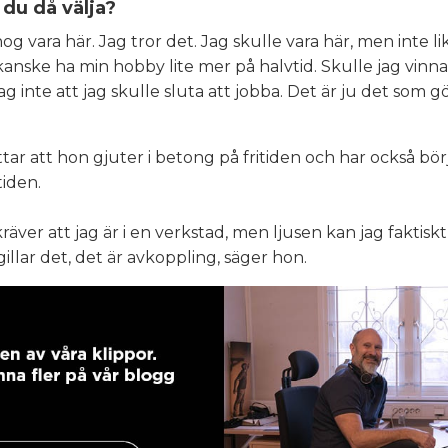
 du då välja?
nog vara här. Jag tror det. Jag skulle vara här, men inte 
kanske ha min hobby lite mer på halvtid. Skulle jag vinn
ag inte att jag skulle sluta att jobba. Det är ju det som 
tar att hon gjuter i betong på fritiden och har också börj
tiden.
äver att jag är i en verkstad, men ljusen kan jag faktisk
llar det, det är avkoppling, säger hon.