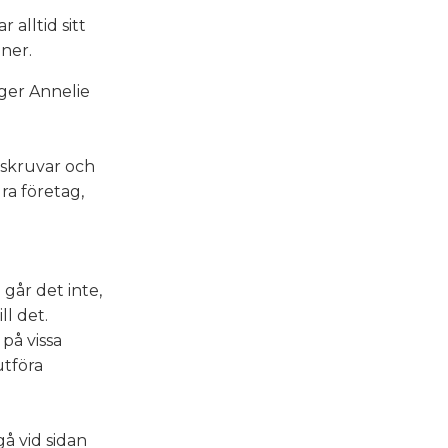
alltid sitt
oner.
äger Annelie
ulskruvar och
dra företag,
går det inte,
ll det.
 på vissa
utföra
 gå vid sidan