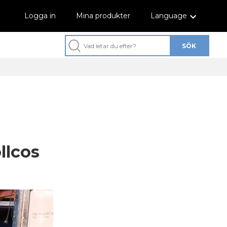
Logga in
Mina produkter
Language
llcos