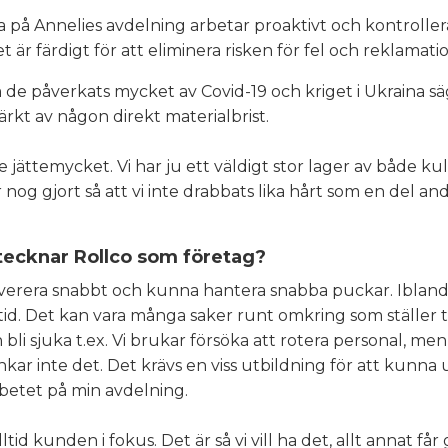
på Annelies avdelning arbetar proaktivt och kontrollerar 
t är färdigt för att eliminera risken för fel och reklamati
 de påverkats mycket av Covid-19 och kriget i Ukraina s
ärkt av någon direkt materialbrist.
inte jättemycket. Vi har ju ett väldigt stor lager av både k
r nog gjort så att vi inte drabbats lika hårt som en del an
ecknar Rollco som företag?
leverera snabbt och kunna hantera snabba puckar. Ibland 
lltid. Det kan vara många saker runt omkring som ställer ti
bli sjuka t.ex. Vi brukar försöka att rotera personal, men
nkar inte det. Det krävs en viss utbildning för att kunna 
betet på min avdelning.
lltid kunden i fokus. Det är så vi vill ha det, allt annat får