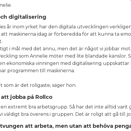
elie.
ch digitalisering
s år inom yrket har den digitala utvecklingen verkligen 
 att maskinerna idag är förberedda för att kunna ta emot
t.
riktigt i mål med det ännu, men det är något vi jobbar mot
veckling som Annelie möter med lite blandade känslor. 
en ekonomiska vinningen med digitalisering uppskattar 
ar programmen till maskinerna.
et som är det roligaste, säger hon.
att jobba på Rollco
i en extremt bra arbetsgrupp. Så har det inte alltid vari
väldigt bra överens i gruppen. Det är roligt att gå till j
tvungen att arbeta, men utan att behöva pengar