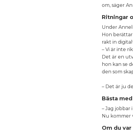
om, säger Ann
Ritningar o
Under Annelie
Hon berättar
rakt in digital
– Vi är inte 
Det är en ut
hon kan se d
den som skap
– Det är ju d
Bästa med 
– Jag jobbar 
Nu kommer vi 
Om du var 