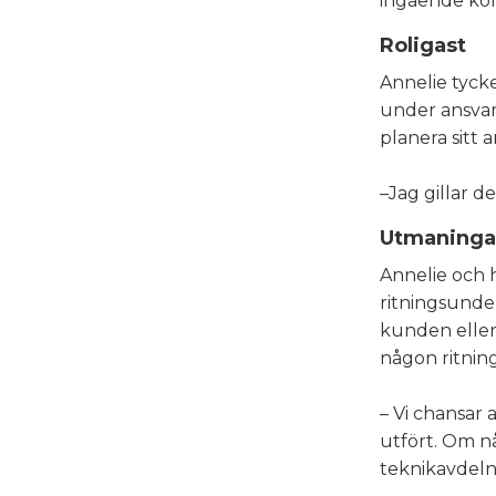
ingående kom
Roligast
Annelie tycke
under ansvar.
planera sitt a
–Jag gillar de
Utmaningar
Annelie och 
ritningsunder
kunden eller 
någon ritning
– Vi chansar a
utfört. Om någ
teknikavdelni