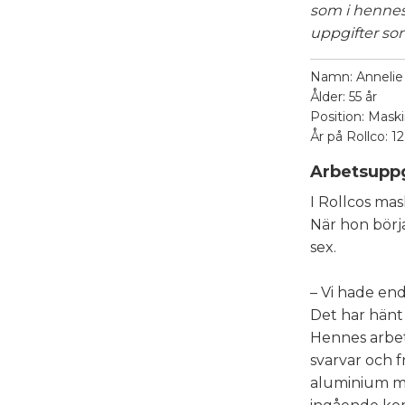
som i hennes 
uppgifter som
Namn: Annelie
Ålder: 55 år
Position: Mask
År på Rollco: 1
Arbetsuppg
I Rollcos mas
När hon börja
sex.
– Vi hade end
Det har hänt 
Hennes arbet
svarvar och fr
aluminium me