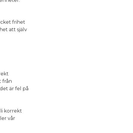
renheter.
cket frihet
et att själv
rekt
 från
et är fel på
li korrekt
ler vår