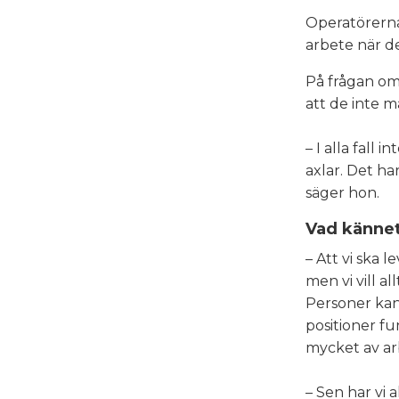
Operatörerna 
arbete när de
På frågan om
att de inte m
– I alla fall 
axlar. Det ha
säger hon.
Vad kännet
– Att vi ska 
men vi vill a
Personer kan 
positioner fu
mycket av ar
– Sen har vi a