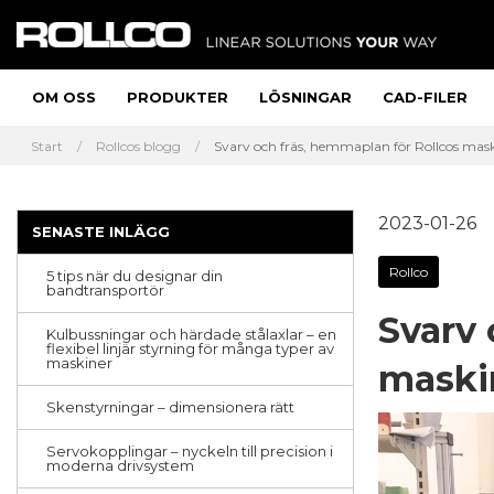
OM OSS
PRODUKTER
LÖSNINGAR
CAD-FILER
Start
Rollcos blogg
Svarv och fräs, hemmaplan för Rollcos mas
2023-01-26
SENASTE INLÄGG
Rollco
5 tips när du designar din
bandtransportör
Svarv 
Kulbussningar och härdade stålaxlar – en
flexibel linjär styrning för många typer av
maskiner
maski
Skenstyrningar – dimensionera rätt
Servokopplingar – nyckeln till precision i
moderna drivsystem