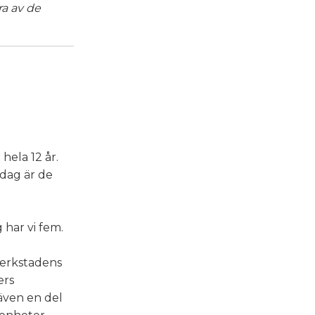
ra av de
hela 12 år.
idag är de
 har vi fem.
verkstadens
ers
även en del