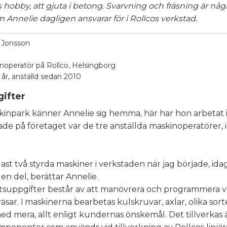
hobby, att gjuta i betong. Svarvning och fräsning är någ
 Annelie dagligen ansvarar för i Rollcos verkstad.
 Jonsson
inoperatör på Rollco, Helsingborg
2 år, anställd sedan 2010
ifter
kinpark känner Annelie sig hemma, här har hon arbetat i 
de på företaget var de tre anställda maskinoperatörer, 
ast två styrda maskiner i verkstaden när jag började, idag
en del, berättar Annelie.
suppgifter består av att manövrera och programmera 
äsar. I
maskinerna bearbetas kulskruvar, axlar, olika sort
d mera, allt enligt kundernas önskemål. Det tillverkas 