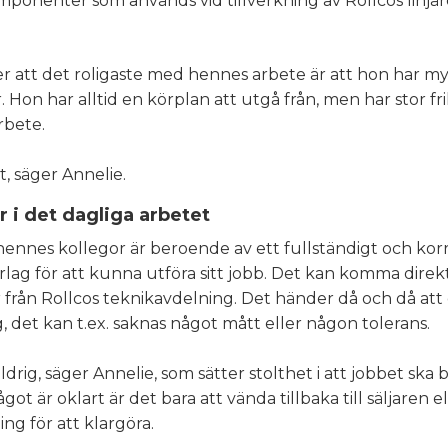
ponenter som används vid tillverkning av Rollcos linjä
r att det roligaste med hennes arbete är att hon har my
 Hon har alltid en körplan att utgå från, men har stor frih
rbete.
t, säger Annelie.
 i det dagliga arbetet
hennes kollegor är beroende av ett fullständigt och kor
lag för att kunna utföra sitt jobb. Det kan komma direkt
från Rollcos teknikavdelning. Det händer då och då att d
, det kan t.ex. saknas något mått eller någon tolerans.
ldrig, säger Annelie, som sätter stolthet i att jobbet ska b
ot är oklart är det bara att vända tillbaka till säljaren el
ng för att klargöra.