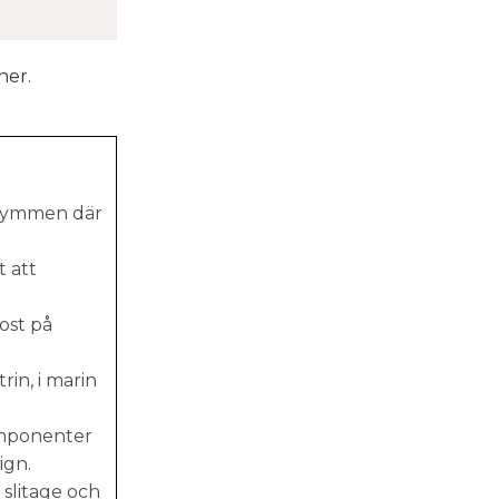
ner.
trymmen där
t att
ost på
in, i marin
komponenter
ign.
 slitage och