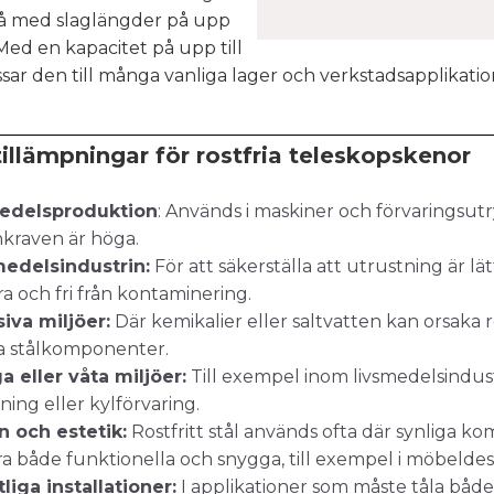
få med slaglängder på upp
 Med en kapacitet på
upp till
sar den till många vanliga lager och verkstadsapplikatio
tillämpningar för rostfria teleskopskenor
edelsproduktion
: Används i maskiner och förvaringsu
kraven är höga.
edelsindustrin:
För att säkerställa att utrustning är lät
a och fri från kontaminering.
iva miljöer:
Där kemikalier eller saltvatten kan orsaka r
a stålkomponenter.
a eller våta miljöer:
Till exempel inom livsmedelsindustr
ning eller kylförvaring.
n och estetik:
Rostfritt stål används ofta där synliga 
ra både funktionella och snygga, till exempel i möbeldes
liga installationer:
I applikationer som måste tåla både