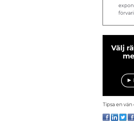
expone
förvar
Tipsa en vän 