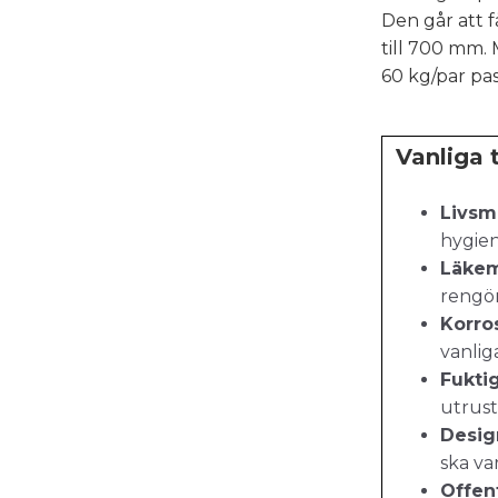
Den går att 
till 700 mm.
60 kg/par pas
Vanliga 
Livsm
hygien
Läkem
rengör
Korros
vanlig
Fuktig
utrust
Desig
ska va
Offent