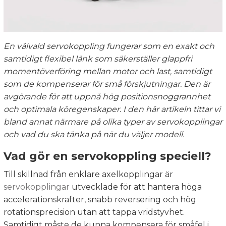
En välvald servokoppling fungerar som en exakt och
samtidigt flexibel länk som säkerställer glappfri
momentöverföring mellan motor och last, samtidigt
som de kompenserar för små förskjutningar. Den är
avgörande för att uppnå hög positionsnoggrannhet
och optimala köregenskaper. I den här artikeln tittar vi
bland annat närmare på olika typer av servokopplingar
och vad du ska tänka på när du väljer modell.
Vad gör en servokoppling speciell?
Till skillnad från enklare axelkopplingar är
servokopplingar
utvecklade för att hantera höga
accelerationskrafter, snabb reversering och hög
rotationsprecision utan att tappa vridstyvhet.
Samtidigt måste de kunna kompensera för småfel i