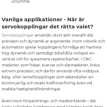
utrymme.
Vanliga applikationer - När är
servokopplingar det rätta valet?
Servokopplingar
används i stort sett överallt där
precision och dynamik är avgörande. Inom robotik och
automation spelar kopplingens förmåga att hantera
hög dynamik och samtidigt bibehålla nollspel en
central roll för systemens repeterbarhet. I CNC-
maskiner, som fräsar, svarvar och slipmaskiner, krävs
extrem precision, och därför används ofta vridstyva
bälg- eller lamellkopplingar som säkerställer en
kontinuerlig och exakt kraftöverföring även vid
snabba hastighetsförändringar.
Även inom förpacknings- och medicinteknik – där
korta cykeltider kombineras med känsliga produkter