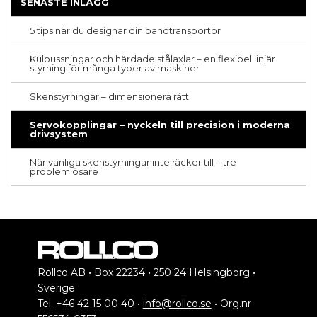
SENASTE INLÄGG
5 tips när du designar din bandtransportör
Kulbussningar och härdade stålaxlar – en flexibel linjär
styrning för många typer av maskiner
Skenstyrningar – dimensionera rätt
Servokopplingar – nyckeln till precision i moderna
drivsystem
När vanliga skenstyrningar inte räcker till – tre
problemlösare
Rollco AB • Box 22234 • 250 24 Helsingborg •
Sverige
Tel. +46 42 15 00 40 •
info@rollco.se
• Org.nr