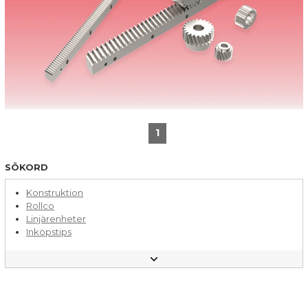
1
SÖKORD
Konstruktion
Rollco
Linjärenheter
Inköpstips
Linjärstyrning med kulor
Aluminiumprofiler
Lagerautomation
Linjärstyrning med rullar
Bandtransportörer