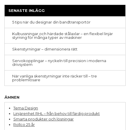
Aluminiumstativ
Kulskruvar
SENASTE INLÄGG
Montage
CNC-bearbetning
5 tips när du designar din bandtransportör
Ergonomi
Hållbarhet
Kulbussningar och härdade stålaxlar – en flexibel linjär
Teleskopskenor
styrning för många typer av maskiner
Pick & place
Formatomställningar
Skenstyrningar – dimensionera rätt
Parallellitetsproblem
Specialmaskiner
Servokopplingar – nyckeln till precision i moderna
Kuggremstransportörer
drivsystem
Livsmedelsindustri
Stålaxlar
När vanliga skenstyrningar inte räcker till – tre
Avskärmningar
problemlösare
Fleraxliga system
Kulbussningar
Omställningsmotorer
ÄMNEN
Planetväxlar
Renrum
Tema Design
Ställdon
Linjärenhet RHL – från behov till färdig produkt
Underhåll
Smarta produkter och lösningar
Kuggstänger & kugghjul
Rollco 25 år
Servokopplingar
Tillval och möjligheter för din produkt