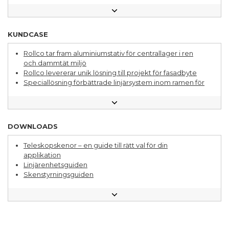
Specialfordon
Följ med till bearbetningsavdelningen
Kunskapsbibllioteket
Lär känna din Rollcomedarbetare
KUNDCASE
Fråga en ingenjör - Pontus förklarar
Lagerautomation ett område under ständig utveckling
Rollco tar fram aluminiumstativ för centrallager i ren
Aluminiumsystem för lager- och produktionsmiljö
och dammtät miljö
En bred mix av applikationer för linjära lösningar
Rollco levererar unik lösning till projekt för fasadbyte
Olika sätt att jobba med hållbarhet
Speciallösning förbättrade linjärsystem inom ramen för
Linjärsystem och aluminiumsystem – så förbättrar du
budget
konstruktionen
Uthållig linjärstyrning för förpackningsmaskiner
Så här optimerar du dina inköp av linjärsystem
Med en helhetspartner för linjärsystem förbättrades
Rätt linjärstyrning för din applikation
lönsamheten
DOWNLOADS
Många fördelar med en helhetspartner för linjärsystem
Teleskopskenor – en guide till rätt val för din
applikation
Linjärenhetsguiden
Skenstyrningsguiden
10 frågor att ställa när du ska välja leverantör av
linjärsystem
5 sätt en helhetspartner kan stärka din affär