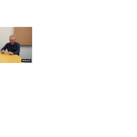
Kulskruvar
Montage
CNC-bearbetning
Ergonomi
Hållbarhet
Teleskopskenor
Pick & place
Formatomställningar
Parallellitetsproblem
Specialmaskiner
Kuggremstransportörer
Livsmedelsindustri
Stålaxlar
Avskärmningar
Fleraxliga system
Kulbussningar
Omställningsmotorer
Planetväxlar
Renrum
Ställdon
Underhåll
Kuggstänger & kugghjul
Servokopplingar
Specialfordon