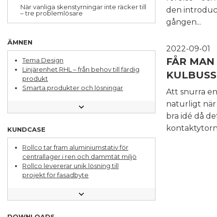
När vanliga skenstyrningar inte räcker till
den introduc
– tre problemlösare
gången...
ÄMNEN
2022-09-01
FÅR MAN
Tema Design
Linjärenhet RHL – från behov till färdig
KULBUSS
produkt
Smarta produkter och lösningar
Att snurra e
Rollco 25 år
naturligt när
Tillval och möjligheter för din produkt
Följ med till
bra idé då de
bearbetningsavdelningen
kontaktytorn
KUNDCASE
Kunskapsbibllioteket
Lär känna din Rollcomedarbetare
Rollco tar fram aluminiumstativ för
Fråga en ingenjör - Pontus förklarar
centrallager i ren och dammtät miljö
Lagerautomation ett område under
Rollco levererar unik lösning till
ständig utveckling
projekt för fasadbyte
Aluminiumsystem för lager- och
Speciallösning förbättrade
produktionsmiljö
linjärsystem inom ramen för budget
En bred mix av applikationer för
Uthållig linjärstyrning för
linjära lösningar
förpackningsmaskiner
DOWNLOADS
Olika sätt att jobba med hållbarhet