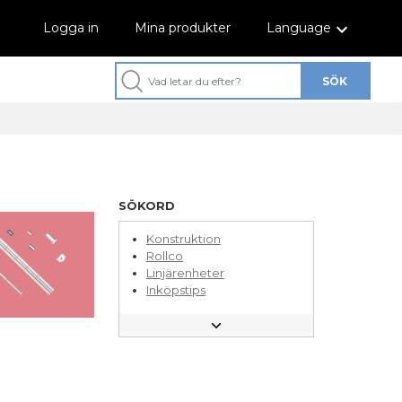
Logga in
Mina produkter
Language
SÖKORD
Konstruktion
Rollco
Linjärenheter
Inköpstips
Linjärstyrning med kulor
Aluminiumprofiler
Lagerautomation
Linjärstyrning med rullar
Bandtransportörer
Aluminiumstativ