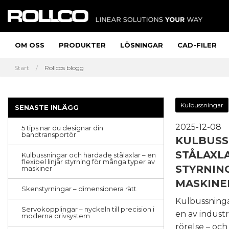
OM OSS
PRODUKTER
LÖSNINGAR
CAD-FILER
Start
Rollcos blogg
Kulbussningar
SENASTE INLÄGG
2025-12-08
5 tips när du designar din
bandtransportör
KULBUSS
STÅLAXLA
Kulbussningar och härdade stålaxlar – en
flexibel linjär styrning för många typer av
STYRNIN
maskiner
MASKINE
Skenstyrningar – dimensionera rätt
Kulbussninga
Servokopplingar – nyckeln till precision i
en av industr
moderna drivsystem
rörelse – och