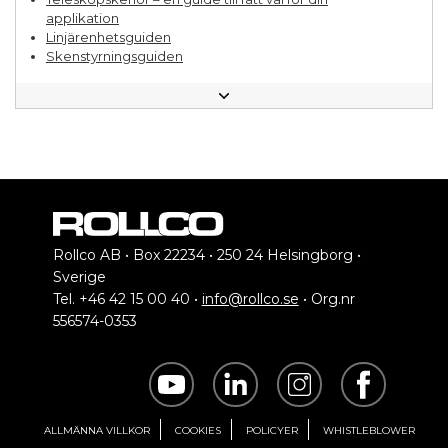
applikation
Linjärenhetsguiden
Skenstyrningsguiden
10 frågor att ställa när du ska välja leverantör av
linjärsystem
5 sätt en helhetspartner kan stärka din affär
Rollco AB • Box 22234 • 250 24 Helsingborg •
Sverige
Tel. +46 42 15 00 40 •
info@rollco.se
• Org.nr
556574-0353
ALLMÄNNA VILLKOR
COOKIES
POLICYER
WHISTLEBLOWER