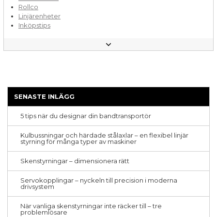
Rollco
Linjärenheter
Inköpstips
Linjärstyrning med kulor
Aluminiumprofiler
Lagerautomation
Linjärstyrning med rullar
Bandtransportörer
Aluminiumstativ
Kulskruvar
SENASTE INLÄGG
Montage
CNC-bearbetning
5 tips när du designar din bandtransportör
Ergonomi
Hållbarhet
Kulbussningar och härdade stålaxlar – en flexibel linjär
Teleskopskenor
styrning för många typer av maskiner
Pick & place
Formatomställningar
Skenstyrningar – dimensionera rätt
Parallellitetsproblem
Specialmaskiner
Servokopplingar – nyckeln till precision i moderna
Kuggremstransportörer
drivsystem
Livsmedelsindustri
Stålaxlar
När vanliga skenstyrningar inte räcker till – tre
Avskärmningar
problemlösare