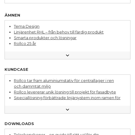
Fleraxliga system
Kulbussningar
Omställningsmotorer
ÄMNEN
Planetväxlar
Renrum
Tema Design
Ställdon
Linjärenhet RHL – från behov till färdig produkt
Underhåll
Smarta produkter och lösningar
Kuggstänger & kugghjul
Rollco 25 år
Servokopplingar
Tillval och möjligheter för din produkt
Specialfordon
Följ med till bearbetningsavdelningen
Kunskapsbibllioteket
Lär känna din Rollcomedarbetare
KUNDCASE
Fråga en ingenjör - Pontus förklarar
Lagerautomation ett område under ständig utveckling
Rollco tar fram aluminiumstativ för centrallager i ren
Aluminiumsystem för lager- och produktionsmiljö
och dammtät miljö
En bred mix av applikationer för linjära lösningar
Rollco levererar unik lösning till projekt för fasadbyte
Olika sätt att jobba med hållbarhet
Speciallösning förbättrade linjärsystem inom ramen för
Linjärsystem och aluminiumsystem – så förbättrar du
budget
konstruktionen
Uthållig linjärstyrning för förpackningsmaskiner
Så här optimerar du dina inköp av linjärsystem
Med en helhetspartner för linjärsystem förbättrades
Rätt linjärstyrning för din applikation
lönsamheten
DOWNLOADS
Många fördelar med en helhetspartner för linjärsystem
Teleskopskenor – en guide till rätt val för din